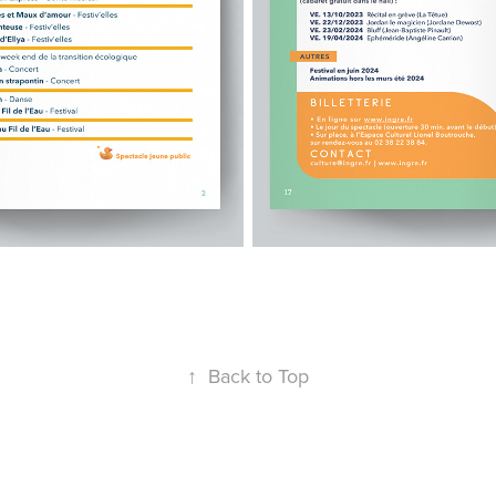
↑
Back to Top