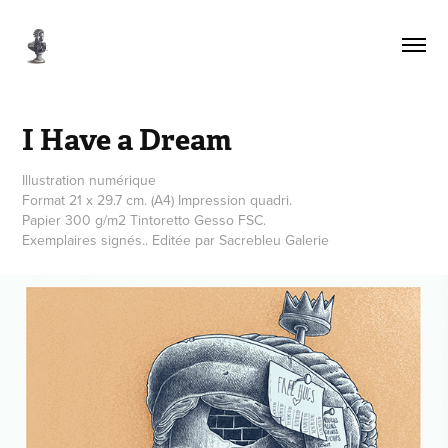
I Have a Dream
Illustration numérique
Format 21 x 29.7 cm. (A4) Impression quadri.
Papier 300 g/m2 Tintoretto Gesso FSC.
Exemplaires signés.. Editée par Sacrebleu Galerie